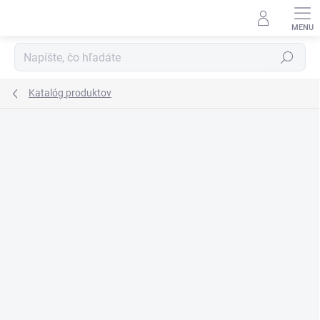
Prejsť
na
obsah
Hľadať
Katalóg produktov