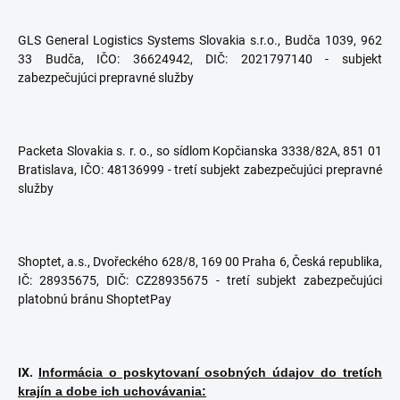
GLS General Logistics Systems Slovakia s.r.o., Budča 1039, 962
33 Budča, IČO: 36624942, DIČ: 2021797140
- subjekt
zabezpečujúci prepravné služby
Packeta Slovakia s. r. o., so sídlom Kopčianska 3338/82A, 851 01
Bratislava, IČO: 48136999 - tretí subjekt zabezpečujúci prepravné
služby
Shoptet, a.s., Dvořeckého 628/8, 169 00 Praha 6, Česká republika,
IČ: 28935675, DIČ: CZ28935675 - tretí subjekt zabezpečujúci
platobnú bránu ShoptetPay
IX.
Informácia o poskytovaní osobných údajov do tretích
krajín a dobe ich uchovávania: