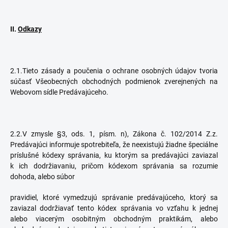
II.
Odkazy
2.1.Tieto zásady a poučenia o ochrane osobných údajov tvoria
súčasť Všeobecných obchodných podmienok zverejnených na
Webovom sídle Predávajúceho.
2.2.V zmysle §3, ods. 1, písm. n), Zákona č. 102/2014 Z.z.
Predávajúci informuje spotrebiteľa, že neexistujú žiadne špeciálne
príslušné kódexy správania, ku ktorým sa predávajúci zaviazal
k ich dodržiavaniu, pričom kódexom správania sa rozumie
dohoda, alebo súbor
pravidiel, ktoré vymedzujú správanie predávajúceho, ktorý sa
zaviazal dodržiavať tento kódex správania vo vzťahu k jednej
alebo viacerým osobitným obchodným praktikám, alebo