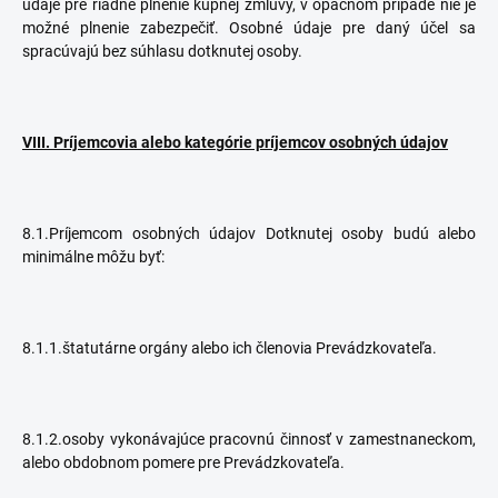
údaje pre riadne plnenie kúpnej zmluvy, v opačnom prípade nie je
možné plnenie zabezpečiť. Osobné údaje pre daný účel sa
spracúvajú bez súhlasu dotknutej osoby.
VIII. Príjemcovia alebo kategórie príjemcov osobných údajov
8.1.Príjemcom osobných údajov Dotknutej osoby budú alebo
minimálne môžu byť:
8.1.1.štatutárne orgány alebo ich členovia Prevádzkovateľa.
8.1.2.osoby vykonávajúce pracovnú činnosť v zamestnaneckom,
alebo obdobnom pomere pre Prevádzkovateľa.