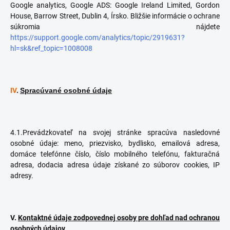
Google analytics, Google ADS: Google Ireland Limited, Gordon
House, Barrow Street, Dublin 4, Írsko. Bližšie informácie o ochrane
súkromia nájdete
https://support.google.com/analytics/topic/2919631?
hl=sk&ref_topic=1008008
IV
.
Spracúvané osobné údaje
4.1.Prevádzkovateľ na svojej stránke spracúva nasledovné
osobné údaje: meno, priezvisko, bydlisko, emailová adresa,
domáce telefónne číslo, číslo mobilného telefónu, fakturačná
adresa, dodacia adresa údaje získané zo súborov cookies, IP
adresy.
V.
Kontaktné údaje zodpovednej osoby pre dohľad nad ochranou
osobných údajov