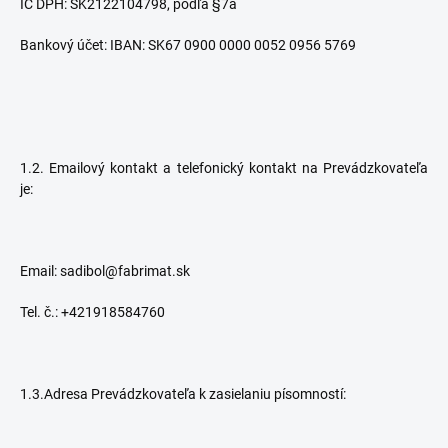
IČ DPH:
SK2122104798, podľa §7a
Bankový účet: IBAN: SK67 0900 0000 0052 0956 5769
1.2. Emailový kontakt a telefonický kontakt na Prevádzkovateľa
je:
Email: sadibol@fabrimat.sk
Tel. č.: +421918584760
1.3.Adresa Prevádzkovateľa k zasielaniu písomností: