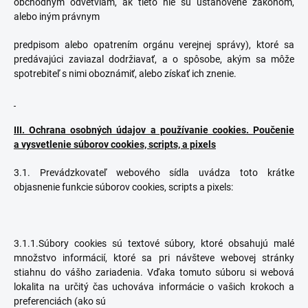
obchodným odvetviam, ak tieto nie sú ustanovené zákonom,
alebo iným právnym
predpisom alebo opatrením orgánu verejnej správy), ktoré sa
predávajúci zaviazal dodržiavať, a o spôsobe, akým sa môže
spotrebiteľ s nimi oboznámiť, alebo získať ich znenie.
III. Ochrana osobných údajov a používanie cookies. Poučenie
a vysvetlenie súborov cookies, scripts, a pixels
3.1. Prevádzkovateľ webového sídla uvádza toto krátke
objasnenie funkcie súborov cookies, scripts a pixels:
3.1.1.Súbory cookies sú textové súbory, ktoré obsahujú malé
množstvo informácií, ktoré sa pri návšteve webovej stránky
stiahnu do vášho zariadenia. Vďaka tomuto súboru si webová
lokalita na určitý čas uchováva informácie o vašich krokoch a
preferenciách (ako sú