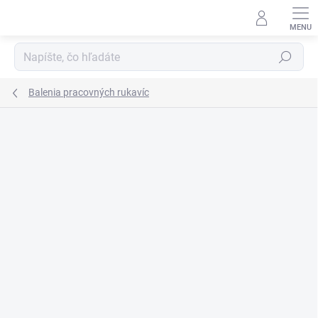
Prejsť
na
obsah
Hľadať
Balenia pracovných rukavíc