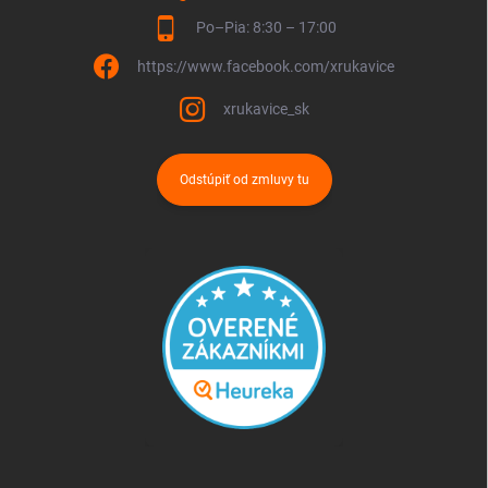
Po–Pia: 8:30 – 17:00
https://www.facebook.com/xrukavice
xrukavice_sk
Odstúpiť od zmluvy tu