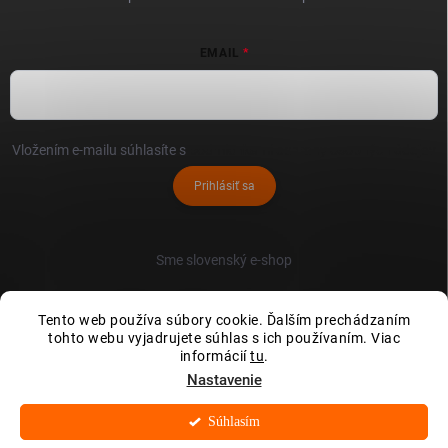
EMAIL
Vložením e-mailu súhlasíte s
podmienkami ochrany osobných údajov
Prihlásiť sa
Sme slovenský e-shop
Tento web používa súbory cookie. Ďalším prechádzaním
tohto webu vyjadrujete súhlas s ich používaním. Viac
informácií
tu
.
Nastavenie
Súhlasím
Copyright 2026
Xrukavice.sk
. Všetky práva vyhradené.
Upraviť nastavenie
cookies