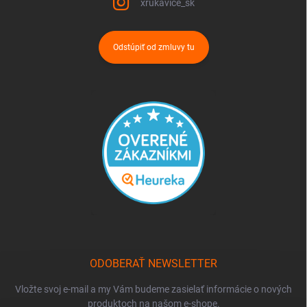
xrukavice_sk
Odstúpiť od zmluvy tu
ODOBERAŤ NEWSLETTER
Vložte svoj e-mail a my Vám budeme zasielať informácie o nových
produktoch na našom e-shope.