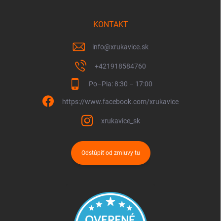
KONTAKT
info
@
xrukavice.sk
+421918584760
Po–Pia: 8:30 – 17:00
https://www.facebook.com/xrukavice
xrukavice_sk
Odstúpiť od zmluvy tu