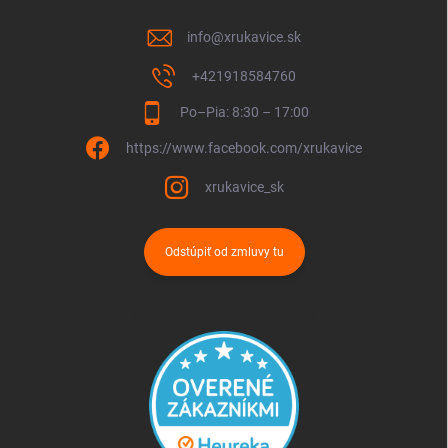
info
@
xrukavice.sk
+421918584760
Po–Pia: 8:30 – 17:00
https://www.facebook.com/xrukavice
xrukavice_sk
Odstúpiť od zmluvy tu