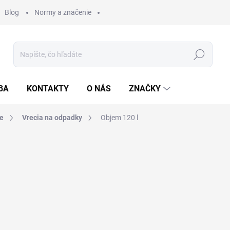
Blog
Normy a značenie
Hľadať
BA
KONTAKTY
O NÁS
ZNAČKY
ie
Vrecia na odpadky
Objem 120 l