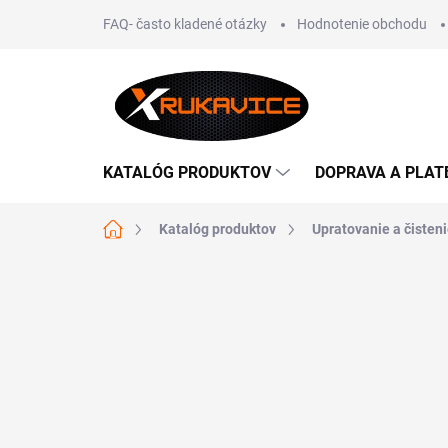
Prejsť
FAQ- často kladené otázky
Hodnotenie obchodu
na
obsah
KATALÓG PRODUKTOV
DOPRAVA A PLAT
Domov
Katalóg produktov
Upratovanie a čisten