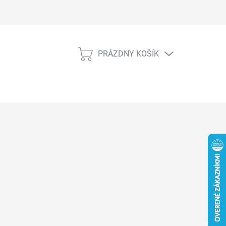
PRÁZDNY KOŠÍK
NÁKUPNÝ
KOŠÍK