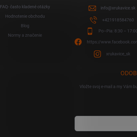
FAQ- často kladené otázky
info
@
xrukavice.sk
Hodnotenie obchodu
+421918584760
Blog
Po–Pia: 8:30 – 17:0
Normy a značenie
https://www.facebook.co
xrukavice_sk
ODOB
Vložte svoj e-mail a my Vám b