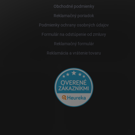
i
Obchodné podmienky
e
Reklamačný poriadok
Podmienky ochrany osobných údajov
Formulár na odstúpenie od zmluvy
Reklamačný formulár
Reklamácia a vrátenie tovaru