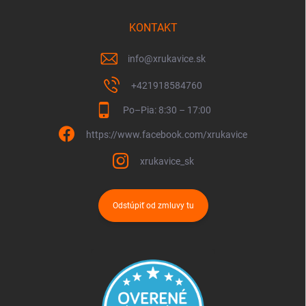
KONTAKT
info
@
xrukavice.sk
+421918584760
Po–Pia: 8:30 – 17:00
https://www.facebook.com/xrukavice
xrukavice_sk
Odstúpiť od zmluvy tu