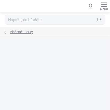
Prejsť
na
obsah
Hľadať
Vlhčené utierky