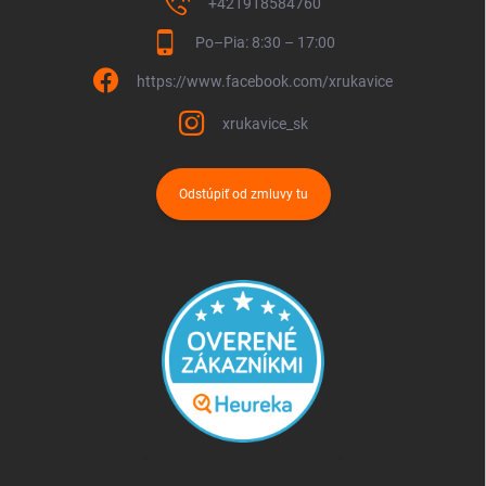
+421918584760
Po–Pia: 8:30 – 17:00
https://www.facebook.com/xrukavice
xrukavice_sk
Odstúpiť od zmluvy tu