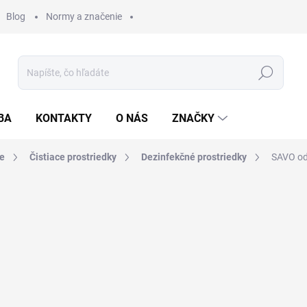
Blog
Normy a značenie
Hľadať
BA
KONTAKTY
O NÁS
ZNAČKY
ie
Čistiace prostriedky
Dezinfekčné prostriedky
SAVO od