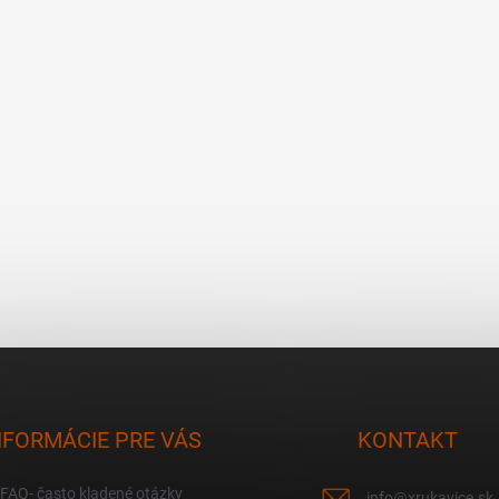
NFORMÁCIE PRE VÁS
KONTAKT
FAQ- často kladené otázky
info
@
xrukavice.sk