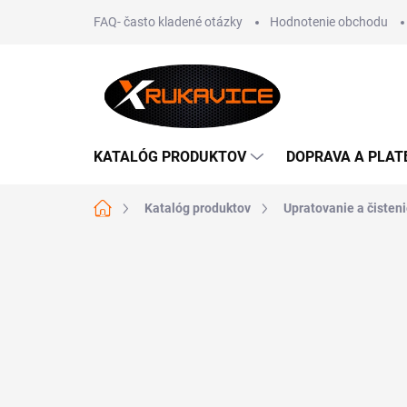
Prejsť
FAQ- často kladené otázky
Hodnotenie obchodu
na
obsah
KATALÓG PRODUKTOV
DOPRAVA A PLAT
Domov
Katalóg produktov
Upratovanie a čisten