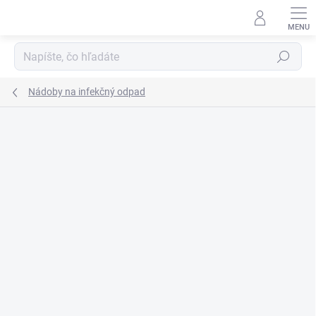
Prejsť
na
obsah
Hľadať
Nádoby na infekčný odpad