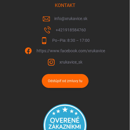
KONTAKT
info
@
xrukavice.sk
+421918584760
Po–Pia: 8:30 – 17:00
https://www.facebook.com/xrukavice
xrukavice_sk
Odstúpiť od zmluvy tu