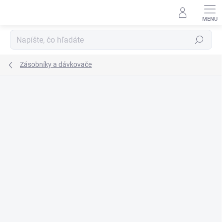
Prejsť
na
obsah
Hľadať
Zásobníky a dávkovače