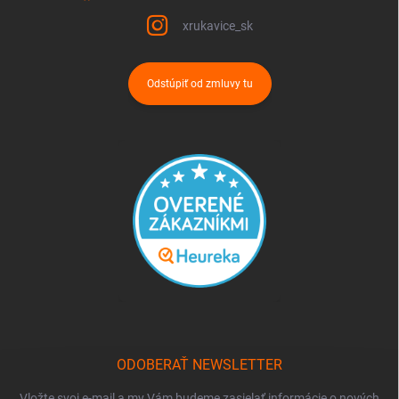
xrukavice_sk
Odstúpiť od zmluvy tu
ODOBERAŤ NEWSLETTER
Vložte svoj e-mail a my Vám budeme zasielať informácie o nových