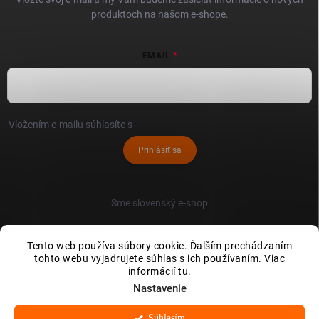
produktoch na našom e-shope.
EMAIL
Vložením e-mailu súhlasíte s
podmienkami ochrany osobných údajov
Prihlásiť sa
Sme slovenský e-shop
Tento web používa súbory cookie. Ďalším prechádzaním
tohto webu vyjadrujete súhlas s ich používaním. Viac
informácií
tu
.
Nastavenie
Súhlasím