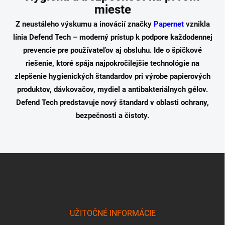
mieste
Z neustáleho výskumu a inovácií značky
Papernet
vznikla
línia
Defend Tech
– moderný prístup k podpore každodennej
prevencie pre používateľov aj obsluhu. Ide o špičkové
riešenie, ktoré spája najpokročilejšie technológie na
zlepšenie hygienických štandardov pri výrobe papierových
produktov, dávkovačov, mydiel a antibakteriálnych gélov.
Defend Tech predstavuje nový štandard v oblasti ochrany,
bezpečnosti a čistoty.
Z
á
p
ä
t
i
UŽITOČNÉ INFORMÁCIE
e