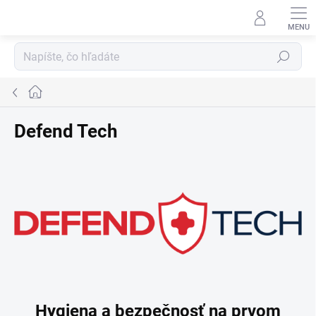
Prejsť
na
obsah
Hľadať
Domov
Defend Tech
Hygiena a bezpečnosť na prvom