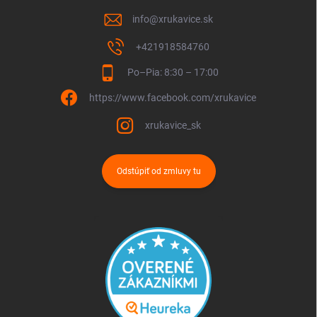
info
@
xrukavice.sk
+421918584760
Po–Pia: 8:30 – 17:00
https://www.facebook.com/xrukavice
xrukavice_sk
Odstúpiť od zmluvy tu